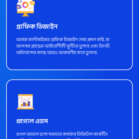
গ্রাফিক ডিজাইন
আমরা কাস্টমাইজড গ্রাফিক ডিজাইন সেবা প্রদান করি, যা
আপনার ব্র্যান্ডের আইডেন্টিটি ফুটিয়ে তুলবে এবং টার্গেট
অডিয়েন্সের কাছে আরও আকর্ষণীয় করে তুলবে।
আরো জানুন
গুগোল এডস
গুগল অ্যাডস হলো সবচেয়ে কার্যকর ডিজিটাল মার্কেটিং