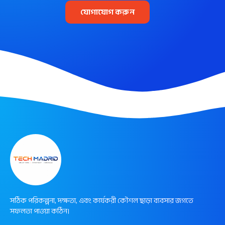
যোগাযোগ করুন
সঠিক পরিকল্পনা, দক্ষতা, এবং কার্যকরী কৌশল ছাড়া ব্যবসার জগতে
সফলতা পাওয়া কঠিন।