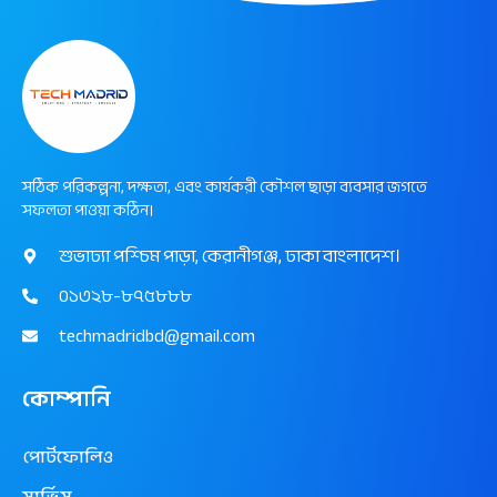
সঠিক পরিকল্পনা, দক্ষতা, এবং কার্যকরী কৌশল ছাড়া ব্যবসার জগতে
সফলতা পাওয়া কঠিন।
শুভাঢ্যা পশ্চিম পাড়া, কেরানীগঞ্জ, ঢাকা বাংলাদেশ।
০১৩২৮-৮৭৫৮৮৮
techmadridbd@gmail.com
কোম্পানি
পোর্টফোলিও