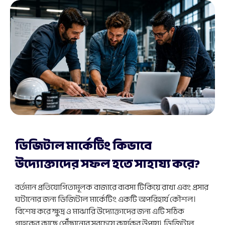
ডিজিটাল মার্কেটিং কিভাবে
উদ্যোক্তাদের সফল হতে সাহায্য করে?
বর্তমান প্রতিযোগিতামূলক বাজারে ব্যবসা টিকিয়ে রাখা এবং প্রসার
ঘটানোর জন্য ডিজিটাল মার্কেটিং একটি অপরিহার্য কৌশল।
বিশেষ করে ক্ষুদ্র ও মাঝারি উদ্যোক্তাদের জন্য এটি সঠিক
গ্রাহকের কাছে পৌঁছানোর সবচেয়ে কার্যকর উপায়। ডিজিটাল